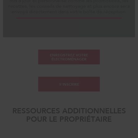
mis à jour et personnalisé comme les promotions, les
recettes, les conseils de nettoyage et plus encore sera
envoyé directement dans votre boîte de réception.
ENREGISTREZ VOTRE
ÉLECTROMÉNAGER
S'INSCRIRE
RESSOURCES ADDITIONNELLES
POUR LE PROPRIÉTAIRE