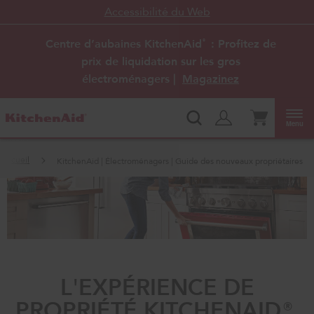
Accessibilité du Web
Centre d’aubaines KitchenAid
: Profitez de
®
prix de liquidation sur les gros
électroménagers |
Magazinez
Menu
Accueil
KitchenAid | Électroménagers | Guide des nouveaux propriétaires
L'EXPÉRIENCE DE
PROPRIÉTÉ KITCHENAID®