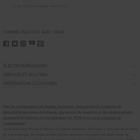
ici
ou
communiquez avec nous
.
CONNECTEZ-VOUS AVEC NOUS
Footer
ÉLECTROMÉNAGERS
SERVICE ET SOUTIEN
Tables de cuisson
INSPIRATION CULINAIRES
Garantie d'égalisation des prix
Fours encastrés
Affiliation
Aide relative au produit
Réfrigérateurs
Offres spéciales
Prendre rendez-vous
Cuisinières
Pour les consommateurs du Québec seulement – Avis concernant la garantie de
Contactez-nous
Pièces de rechange
Fours à micro-ondes
disponibilité des pièces de rechange, des services de réparation et des renseignements
nécessaires à l’entretien ou à la réparation (art. 39 de la Loi sur la protection du
À propos de KitchenAid
Programmes d’entretien
Lave-vaisselle
consommateur)
Soyez avisés que Whirlpool Canada LP (ci-après désignée « Whirlpool »), ainsi que les sociétés
Carrières
Retours et échanges
Broyeurs et compacteurs
du même groupe, ses filiales, sociétés mères, assureurs, successeurs et ayant cause, ne
International
Ressources