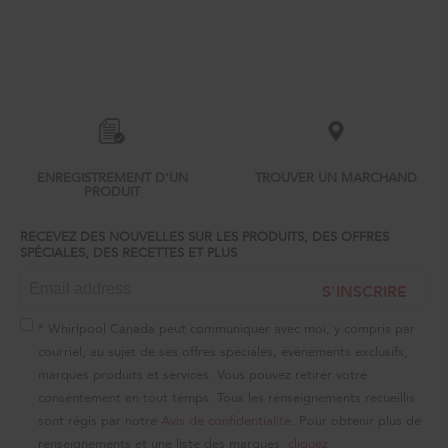
Item
added
to
the
compare
list,
ENREGISTREMENT D'UN
TROUVER UN MARCHAND
you
PRODUIT
can
find
it
RECEVEZ DES NOUVELLES SUR LES PRODUITS, DES OFFRES
SPÉCIALES, DES RECETTES ET PLUS
at
the
S'INSCRIRE
end
of
this
* Whirlpool Canada peut communiquer avec moi, y compris par
page
courriel, au sujet de ses offres spéciales, événements exclusifs,
marques produits et services. Vous pouvez retirer votre
consentement en tout temps. Tous les renseignements recueillis
sont régis par notre
Avis de confidentialité
. Pour obtenir plus de
renseignements et une liste des marques,
cliquez