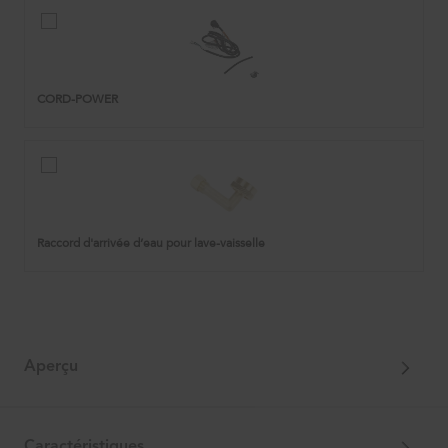
CORD-
POWER
CORD-POWER
Raccord
d'arrivée
d’eau
pour
lave-
Raccord d'arrivée d’eau pour lave-vaisselle
vaisselle
Aperçu
Caractéristiques