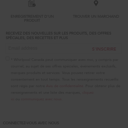
list,
you
can
ENREGISTREMENT D'UN
TROUVER UN MARCHAND
find
PRODUIT
it
at
RECEVEZ DES NOUVELLES SUR LES PRODUITS, DES OFFRES
the
SPÉCIALES, DES RECETTES ET PLUS
end
of
S'INSCRIRE
this
page
* Whirlpool Canada peut communiquer avec moi, y compris par
courriel, au sujet de ses offres spéciales, événements exclusifs,
marques produits et services. Vous pouvez retirer votre
consentement en tout temps. Tous les renseignements recueillis
sont régis par notre
Avis de confidentialité
. Pour obtenir plus de
renseignements et une liste des marques,
cliquez
ici
ou
communiquez avec nous
.
CONNECTEZ-VOUS AVEC NOUS