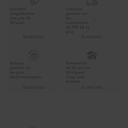
Garantie
Livraison
d'égalisation
gratuite sur
des prix de
les
30 jours
commandes
de 999 $§ et
plus
En savoir plus
En savoir plus
Retours
Partenariat
gratuits sur
de 25 ans de
les gros
Whirlpool
électroménagers
Corp avec
Habitat
En savoir plus
En savoir plus
Item
added
to
the
compare