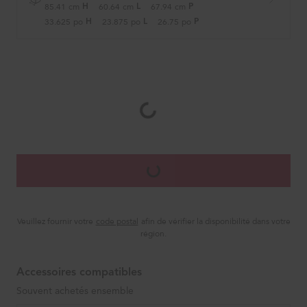
85.41
cm
60.64
cm
67.94
cm
H
L
P
33.625
po
23.875
po
26.75
po
H
L
P
Veuillez fournir votre
code postal
afin de vérifier la disponibilité dans votre
région.
Accessoires compatibles
Souvent achetés ensemble