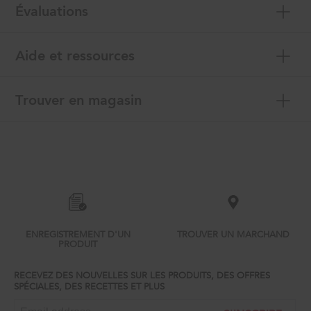
Évaluations
Aide et ressources
Trouver en magasin
Item
added
to
the
compare
list,
you
can
ENREGISTREMENT D'UN
TROUVER UN MARCHAND
find
PRODUIT
it
at
RECEVEZ DES NOUVELLES SUR LES PRODUITS, DES OFFRES
the
SPÉCIALES, DES RECETTES ET PLUS
end
of