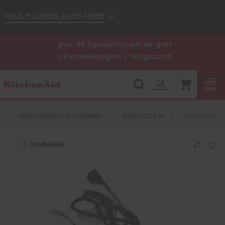
Accessibilité du Web
VOUS POURRIEZ AUSSI AIMER
Centre d’aubaines KitchenAid
: Profitez de
®
prix de liquidation sur les gros
électroménagers |
Magazinez
Menu
Accessoires pour lave-vaisselle
Installation Kits
W11365014
COMPARER