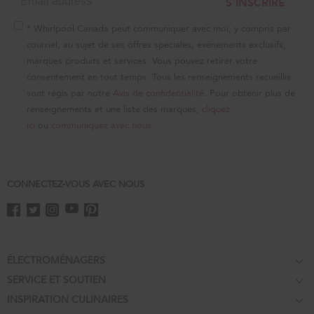
S'INSCRIRE
this
page
* Whirlpool Canada peut communiquer avec moi, y compris par
courriel, au sujet de ses offres spéciales, événements exclusifs,
marques produits et services. Vous pouvez retirer votre
consentement en tout temps. Tous les renseignements recueillis
sont régis par notre
Avis de confidentialité
. Pour obtenir plus de
renseignements et une liste des marques,
cliquez
ici
ou
communiquez avec nous
.
CONNECTEZ-VOUS AVEC NOUS
Footer
ÉLECTROMÉNAGERS
SERVICE ET SOUTIEN
Tables de cuisson
INSPIRATION CULINAIRES
Garantie d'égalisation des prix
Fours encastrés