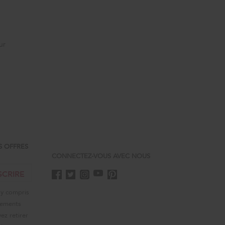
ur
S OFFRES
CONNECTEZ-VOUS AVEC NOUS
SCRIRE
 y compris
énements
ez retirer