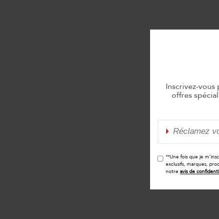
Inscrivez-vous
offres spécia
**Une fois que je m’ins
exclusifs, marques, pro
notre
avis de confidenti