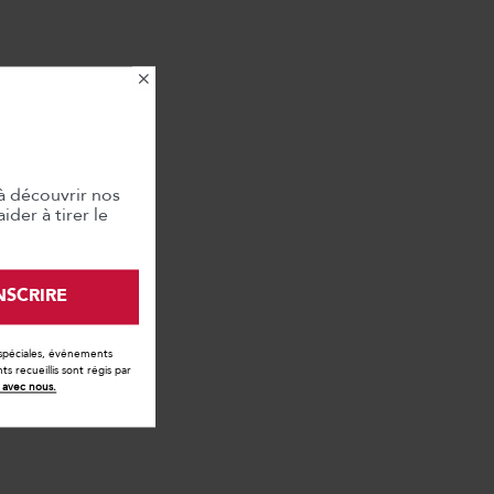
×
à découvrir nos
der à tirer le
INSCRIRE
 spéciales, événements
 recueillis sont régis par
avec nous.