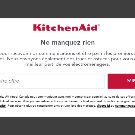
Ne manquez rien
 pour recevoir nos communications et être parmi les premiers 
les. Nous envoyons également des trucs et astuces pour vous ai
meilleur parti de vos électroménagers.
S'
cris, Whirlpool Canada peut communiquer avec moi, y compris par courriel, au sujet de ses offres
duits et services. Vous pouvez retirer votre consentement à tout moment. Tous les renseignements
alité
. Pour obtenir plus de renseignements et une liste des marques,
cliquez ici
ou
communiquez 