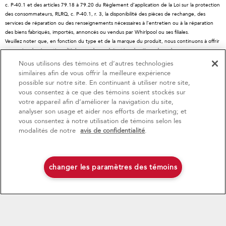
c. P-40.1 et des articles 79.18 à 79.20 du Règlement d’application de la Loi sur la protection
Salle de presse
Enregistrement d'un produit
Tiroirs-réchauds
des consommateurs, RLRQ, c. P-40.1, r. 3, la disponibilité des pièces de rechange, des
services de réparation ou des renseignements nécessaires à l’entretien ou à la réparation
Informations relatives aux rappels
Suivre ma commande
Filtres à eau
des biens fabriqués, importés, annoncés ou vendus par Whirlpool ou ses filiales.
Blog
Services de livraison et d'installation
Résidents du Québec
Veuillez noter que, en fonction du type et de la marque du produit, nous continuons à offrir
un service de réparation, d'échange de produit et/ou de pièces de rechange par
Whirlpool au Canada
Accessibilité
l'intermédiaire de notre Centre de service et d'assistance aux propriétaires, sous réserve
Nous utilisons des témoins et d’autres technologies
des conditions de la garantie limitée du fabricant. Pour plus d'informations, veuillez consulter
Services d'abonnement
similaires afin de vous offrir la meilleure expérience
4
Soldes et offres
les sites Web de nos différentes marques sous la rubrique « Service et assistance » ou
possible sur notre site. En continuant à utiliser notre site,
appeler le 1-800-807-6777. Pour InSinkErator, appelez le 1-800-561-1700.
vous consentez à ce que des témoins soient stockés sur
Ce détaillant en ligne est situé au Canada au 200 - 6750 avenue Century, Mississauga
votre appareil afin d’améliorer la navigation du site,
Promo Rouge
Actuellement disponi
Finit le 9/23/26
(Ontario) L5N 0B7
analyser son usage et aider nos efforts de marketing; et
Le PDSF se réfère au prix de détail suggéré par le fabricant et peut différer des prix de
vous consentez à notre utilisation de témoins selon les
Économisez jusqu'à 1200 $
Centre de liquida
vente actuels dans votre région.
®/™© 2026 KitchenAid. Tous droits réservés. Utilisée sous licence au Canada. La forme du
modalités de notre
avis de confidentialité
.
d’électroménager
à l’achat de plusieurs gros électroménagers
batteur sur socle est une marque déposée aux États-Unis et ailleurs au monde.
®
admissibles KitchenAid
Économisez sur les él
liquidation!
Avis de confidentialité
Conditions d’utilisation
Publicités axées sur les intérêts
Carte du site
Contactez-nous
changer les paramètres des témoins
Magasinez
Magasinez