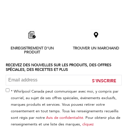
Item
added
to
the
compare
list,
ENREGISTREMENT D'UN
TROUVER UN MARCHAND
you
PRODUIT
can
find
it
RECEVEZ DES NOUVELLES SUR LES PRODUITS, DES OFFRES
SPÉCIALES, DES RECETTES ET PLUS
at
the
S'INSCRIRE
end
of
this
* Whirlpool Canada peut communiquer avec moi, y compris par
page
courriel, au sujet de ses offres spéciales, événements exclusifs,
marques produits et services. Vous pouvez retirer votre
consentement en tout temps. Tous les renseignements recueillis
sont régis par notre
Avis de confidentialité
. Pour obtenir plus de
renseignements et une liste des marques,
cliquez