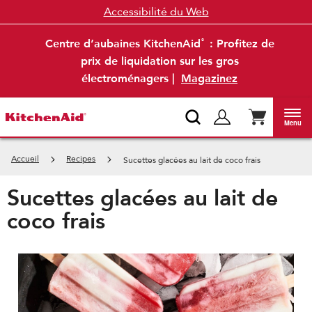
Accessibilité du Web
Centre d’aubaines KitchenAid
: Profitez de
®
prix de liquidation sur les gros
électroménagers |
Magazinez
Menu
Accueil
Recipes
Sucettes glacées au lait de coco frais
Sucettes glacées au lait de
coco frais