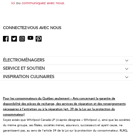
ici
ou
communiquez avec nous
.
CONNECTEZ-VOUS AVEC NOUS
Footer
ÉLECTROMÉNAGERS
SERVICE ET SOUTIEN
Tables de cuisson
INSPIRATION CULINAIRES
Garantie d'égalisation des prix
Fours encastrés
Affiliation
Aide relative au produit
Réfrigérateurs
Offres spéciales
Prendre rendez-vous
Cuisinières
Pour les consommateurs du Québec seulement – Avis concernant la garantie de
Contactez-nous
Pièces de rechange
Fours à micro-ondes
disponibilité des pièces de rechange, des services de réparation et des renseignements
nécessaires à l’entretien ou à la réparation (art. 39 de la Loi sur la protection du
À propos de KitchenAid
Programmes d’entretien
Lave-vaisselle
consommateur)
Soyez avisés que Whirlpool Canada LP (ci-après désignée « Whirlpool »), ainsi que les sociétés
Carrières
Retours et échanges
Broyeurs et compacteurs
du même groupe, ses filiales, sociétés mères, assureurs, successeurs et ayant cause, ne
International
Ressources
Hottes et ventilation
garantissent pas, au sens de l’article 39 de la Loi sur la protection du consommateur, RLRQ,