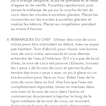
jus d'orange sanguine, le jus de grenade et le reste
d'agave et de vanille. Fouettez rapidement, puis
versez le mélange de jus sur la couche de lait de
coco dans les moules à sucettes glacées. Placez les
couvercles sur les moules à sucettes glacées et
insérez les bâtons. Placez au congélateur pendant
au moins 4 heures.
REMARQUES DU CHEF : Utiliser des noix de coco
mûres peut être intimidant au début, mais ne soyez
pas hésitant. Tout d'abord, pour choisir une bonne
noix de coco mûre, secouez-la et vous devriez
entendre de l'eau à l'intérieur. (S'il n'y a pas de bruit
d'eau, la noix de coco est pourrie.) Ensuite, trouvez
les « yeux » de la noix de coco et percez le plus
tendre des trois « yeux » avec un pic à glace ou un
tire-bouchon pour faire un trou. Videz l'eau de la
noix de coco dans un bol. Une fois que l'eau est
complètement égouttée, tenez un marteau dans
une main et la noix de coco dans l'autre, et
commencez doucement à tapoter le long de la
ligne médiane de la noix de coco, en tournant
légèrement la noix de coco après chaque tape.