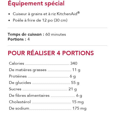
Équipement spécial
®
Cuiseur à grains et à riz KitchenAid
Poêle à frire de 12 po (30 cm)
Temps de cuisson :
60 minutes
Portions :
4
POUR RÉALISER 4 PORTIONS
Calories ........................................... 340
De matières grasses ....................... 11 g
Protéines ........................................ 6 g
De glucides ..................................... 55 g
Sucres ............................................ 21 g
De fibres alimentaires ........................ 6 g
Cholestérol ...................................... 15 mg
De sodium......................................... 175 mg