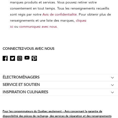
marques produits et services. Vous pouvez retirer votre
consentement en tout temps. Tous les renseignements recueillis
sont régis par notre
Avis de confidentialité
. Pour obtenir plus de
renseignements et une liste des marques,
cliquez
ici
ou
communiquez avec nous
.
CONNECTEZ-VOUS AVEC NOUS
Footer
ÉLECTROMÉNAGERS
SERVICE ET SOUTIEN
Tables de cuisson
INSPIRATION CULINAIRES
Garantie d'égalisation des prix
Fours encastrés
Affiliation
Aide relative au produit
Réfrigérateurs
Offres spéciales
Prendre rendez-vous
Cuisinières
Pour les consommateurs du Québec seulement – Avis concernant la garantie de
Contactez-nous
Pièces de rechange
Fours à micro-ondes
disponibilité des pièces de rechange, des services de réparation et des renseignements