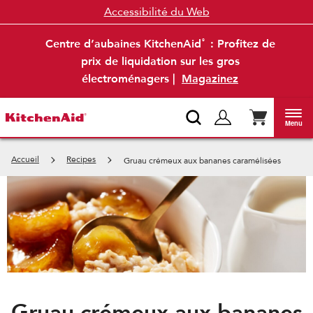
Accessibilité du Web
Centre d’aubaines KitchenAid
: Profitez de
®
prix de liquidation sur les gros
électroménagers |
Magazinez
Menu
Accueil
Recipes
Gruau crémeux aux bananes caramélisées
Gruau crémeux aux bananes