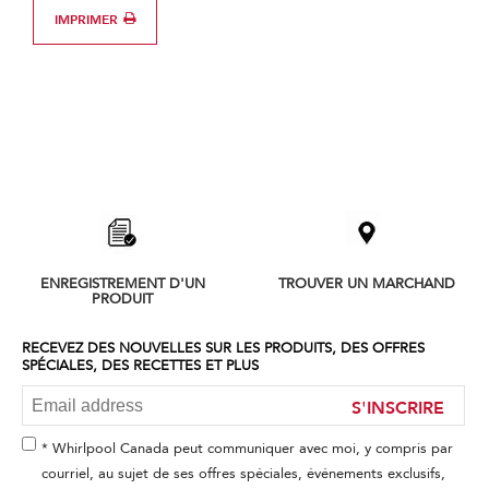
IMPRIMER
Item
added
to
the
compare
list,
ENREGISTREMENT D'UN
TROUVER UN MARCHAND
you
PRODUIT
can
find
it
RECEVEZ DES NOUVELLES SUR LES PRODUITS, DES OFFRES
SPÉCIALES, DES RECETTES ET PLUS
at
the
S'INSCRIRE
end
of
this
* Whirlpool Canada peut communiquer avec moi, y compris par
page
courriel, au sujet de ses offres spéciales, événements exclusifs,