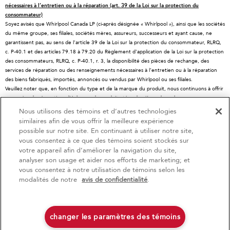
nécessaires à l’entretien ou à la réparation (art. 39 de la Loi sur la protection du
À propos de KitchenAid
Programmes d’entretien
Lave-vaisselle
consommateur)
Soyez avisés que Whirlpool Canada LP (ci-après désignée « Whirlpool »), ainsi que les sociétés
Carrières
Retours et échanges
Broyeurs et compacteurs
du même groupe, ses filiales, sociétés mères, assureurs, successeurs et ayant cause, ne
International
Ressources
Hottes et ventilation
garantissent pas, au sens de l’article 39 de la Loi sur la protection du consommateur, RLRQ,
c. P-40.1 et des articles 79.18 à 79.20 du Règlement d’application de la Loi sur la protection
Salle de presse
Enregistrement d'un produit
Tiroirs-réchauds
des consommateurs, RLRQ, c. P-40.1, r. 3, la disponibilité des pièces de rechange, des
services de réparation ou des renseignements nécessaires à l’entretien ou à la réparation
Informations relatives aux rappels
Suivre ma commande
Filtres à eau
des biens fabriqués, importés, annoncés ou vendus par Whirlpool ou ses filiales.
Blog
Services de livraison et d'installation
Résidents du Québec
Veuillez noter que, en fonction du type et de la marque du produit, nous continuons à offrir
un service de réparation, d'échange de produit et/ou de pièces de rechange par
Whirlpool au Canada
Accessibilité
l'intermédiaire de notre Centre de service et d'assistance aux propriétaires, sous réserve
Nous utilisons des témoins et d’autres technologies
des conditions de la garantie limitée du fabricant. Pour plus d'informations, veuillez consulter
Services d'abonnement
similaires afin de vous offrir la meilleure expérience
4
Soldes et offres
les sites Web de nos différentes marques sous la rubrique « Service et assistance » ou
possible sur notre site. En continuant à utiliser notre site,
appeler le 1-800-807-6777. Pour InSinkErator, appelez le 1-800-561-1700.
vous consentez à ce que des témoins soient stockés sur
votre appareil afin d’améliorer la navigation du site,
Ce détaillant en ligne est situé au Canada au 200 - 6750 avenue Century, Mississauga
Promo Rouge
Actuellement disponi
Finit le 9/23/26
(Ontario) L5N 0B7
analyser son usage et aider nos efforts de marketing; et
Le PDSF se réfère au prix de détail suggéré par le fabricant et peut différer des prix de
vous consentez à notre utilisation de témoins selon les
Économisez jusqu'à 1200 $
Centre de liquida
vente actuels dans votre région.
®/™© 2026 KitchenAid. Tous droits réservés. Utilisée sous licence au Canada. La forme du
modalités de notre
avis de confidentialité
.
d’électroménager
à l’achat de plusieurs gros électroménagers
batteur sur socle est une marque déposée aux États-Unis et ailleurs au monde.
®
admissibles KitchenAid
Économisez sur les él
liquidation!
Avis de confidentialité
Conditions d’utilisation
Publicités axées sur les intérêts
Carte du site
Contactez-nous
changer les paramètres des témoins
Magasinez
Magasinez