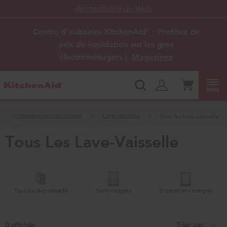
Accessibilité du Web
Centre d’aubaines KitchenAid
: Profitez de
®
prix de liquidation sur les gros
électroménagers |
Magazinez
Menu
Électroménagers de cuisine
Lave-vaisselle
Tous les lave-vaisselle
tous les lave-vaisselle
Tous les lave-vaisselle
Semi-intégrés
Entièrement intégrés
0
Trier par: