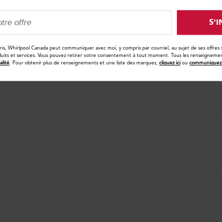
S'
®
cris, Whirlpool Canada peut communiquer avec moi, y compris par courriel, au sujet de ses offres
duits et services. Vous pouvez retirer votre consentement à tout moment. Tous les renseignements
alité
. Pour obtenir plus de renseignements et une liste des marques,
cliquez ici
ou
communiquez 