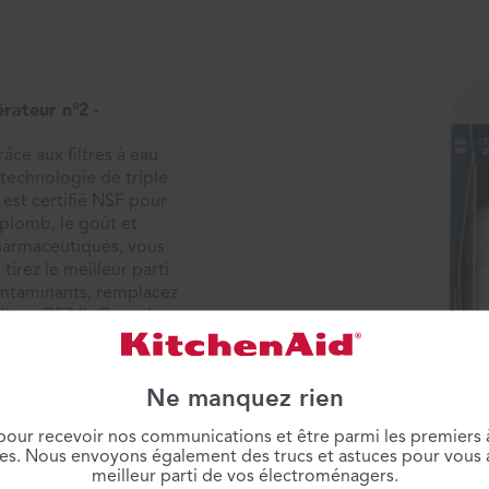
rateur n°2 -
âce aux filtres à eau
technologie de triple
2 est certifié NSF pour
 plomb, le goût et
pharmaceutiques, vous
irez le meilleur parti
ontaminants, remplacez
llons/757 l). (Remplace
Ne manquez rien
 pour recevoir nos communications et être parmi les premiers 
les. Nous envoyons également des trucs et astuces pour vous ai
l®, Maytag®, Amana®,
meilleur parti de vos électroménagers.