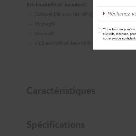
KitchenAid® et JennAir®.
Compatible avec les réfrigérateurs Whirlpool
Maytag®
**Une fois que je m’ins
Amana®
exclusifs, marques, pro
notre
avis de confidenti
KitchenAid® et JennAir®.
Caractéristiques
Spécifications