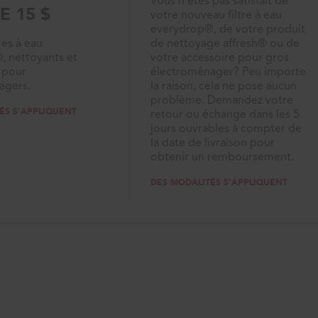
Vous n’êtes pas satisfait de
E 15 $
votre nouveau filtre à eau
everydrop®, de votre produit
tres à eau
de nettoyage affresh® ou de
, nettoyants et
votre accessoire pour gros
 pour
électroménager? Peu importe
agers.
la raison, cela ne pose aucun
problème. Demandez votre
ÉS S’APPLIQUENT
retour ou échange dans les 5
jours ouvrables à compter de
la date de livraison pour
obtenir un remboursement.
DES MODALITÉS S’APPLIQUENT