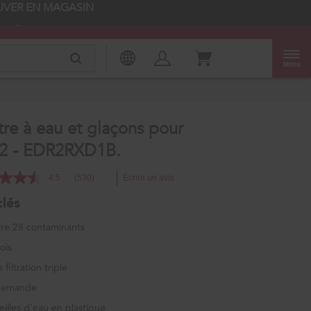
UVER EN MAGASIN
Magazinez
Accessibilité du Web
Menu
tre à eau et glaçons pour
n°2 - EDR2RXD1B.
4.5
(530)
Écrire un avis
clés
ire 28 contaminants
ois
 filtration triple
r demande
illes d'eau en plastique