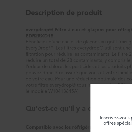
Description de produit
everydrop® Filtre à eau et glaçons pour réfrigé
EDR2RXD1B.
Bénéficiez d’une eau et de glaçons au goût frais gr
EveryDrop™. Les filtres everydrop® utilisent une 
filtration pour réduire les contaminants. Le filtre 
réduire un total de 28 contaminants, y compris le
l'odeur de chlore, les pesticides et les produits 
pouvez donc être assuré que vous et votre famille t
de votre eau. Pour une réduction optimale des c
votre filtre everydrop® tous les 6 mois (ou 200 ga
le modèle W10413645A)
Qu’est-ce qu’il y a dans la boîte
Inscrivez-vous
offres spécia
Compatible avec les réfrigérateurs Whirlpoo