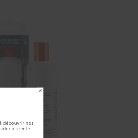
×
à découvrir nos
der à tirer le