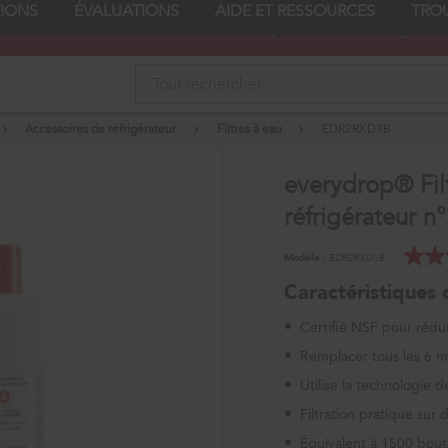
TIONS
ÉVALUATIONS
AIDE ET RESSOURCES
TRO
rofitez de prix de liquidation sur les gros électroménagers |
Accessoires de réfrigérateur
Filtres à eau
EDR2RXD1B
everydrop® Fil
réfrigérateur 
Modèle :
EDR2RXD1B
Caractéristiques 
•
Certifié NSF pour rédu
•
Remplacer tous les 6 m
•
Utilise la technologie de
•
Filtration pratique su
•
Équivalent à 1500 boute