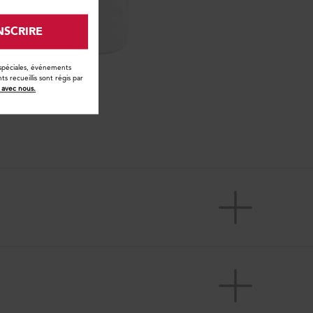
INSCRIRE
 spéciales, événements
 recueillis sont régis par
avec nous.