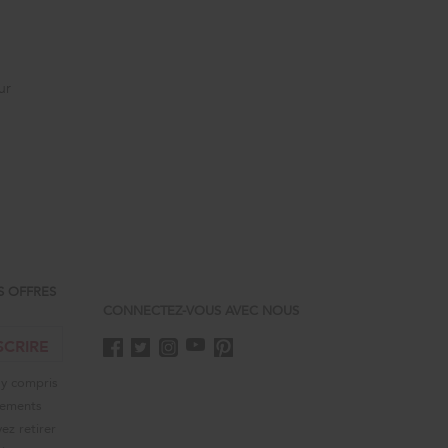
ur
S OFFRES
CONNECTEZ-VOUS AVEC NOUS
SCRIRE
 y compris
énements
ez retirer