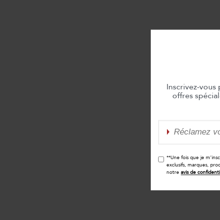
Inscrivez-vous
offres spécia
**Une fois que je m’ins
exclusifs, marques, pro
notre
avis de confidenti