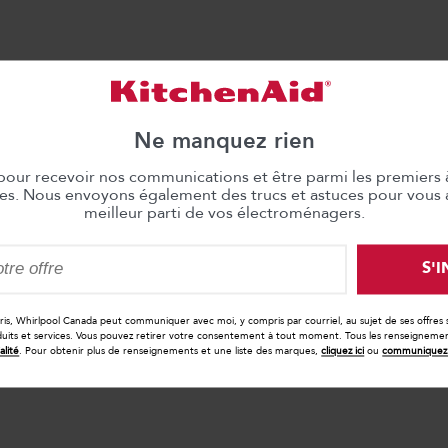
Ne manquez rien
 pour recevoir nos communications et être parmi les premiers 
les. Nous envoyons également des trucs et astuces pour vous ai
meilleur parti de vos électroménagers.
S'
cris, Whirlpool Canada peut communiquer avec moi, y compris par courriel, au sujet de ses offres
duits et services. Vous pouvez retirer votre consentement à tout moment. Tous les renseignements
alité
. Pour obtenir plus de renseignements et une liste des marques,
cliquez ici
ou
communiquez 