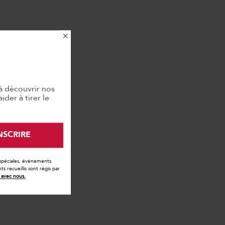
×
à découvrir nos
der à tirer le
INSCRIRE
 spéciales, événements
 recueillis sont régis par
avec nous.