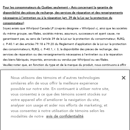
Offres spéciales
Prendre rendez-vous
Cuisinières
Pour les consommateurs du Québec seulement – Avis concernant la garantie de
Contactez-nous
Pièces de rechange
Fours à micro-ondes
disponibilité des pièces de rechange, des services de réparation et des renseignements
nécessaires à l’entretien ou à la réparation (art. 39 de la Loi sur la protection du
À propos de KitchenAid
Programmes d’entretien
Lave-vaisselle
consommateur)
Soyez avisés que Whirlpool Canada LP (ci-après désignée « Whirlpool »), ainsi que les sociétés
Carrières
Retours et échanges
Broyeurs et compacteurs
du même groupe, ses filiales, sociétés mères, assureurs, successeurs et ayant cause, ne
International
Ressources
Hottes et ventilation
garantissent pas, au sens de l’article 39 de la Loi sur la protection du consommateur, RLRQ,
c. P-40.1 et des articles 79.18 à 79.20 du Règlement d’application de la Loi sur la protection
Salle de presse
Enregistrement d'un produit
Tiroirs-réchauds
des consommateurs, RLRQ, c. P-40.1, r. 3, la disponibilité des pièces de rechange, des
services de réparation ou des renseignements nécessaires à l’entretien ou à la réparation
Informations relatives aux rappels
Suivre ma commande
Filtres à eau
des biens fabriqués, importés, annoncés ou vendus par Whirlpool ou ses filiales.
Blog
Services de livraison et d'installation
Résidents du Québec
Veuillez noter que, en fonction du type et de la marque du produit, nous continuons à offrir
un service de réparation, d'échange de produit et/ou de pièces de rechange par
Whirlpool au Canada
Accessibilité
l'intermédiaire de notre Centre de service et d'assistance aux propriétaires, sous réserve
Nous utilisons des témoins et d’autres technologies
des conditions de la garantie limitée du fabricant. Pour plus d'informations, veuillez consulter
Services d'abonnement
similaires afin de vous offrir la meilleure expérience
4
Soldes et offres
les sites Web de nos différentes marques sous la rubrique « Service et assistance » ou
possible sur notre site. En continuant à utiliser notre site,
appeler le 1-800-807-6777. Pour InSinkErator, appelez le 1-800-561-1700.
vous consentez à ce que des témoins soient stockés sur
Ce détaillant en ligne est situé au Canada au 200 - 6750 avenue Century, Mississauga
votre appareil afin d’améliorer la navigation du site,
Promo Rouge
Actuellement disponi
Finit le 9/23/26
(Ontario) L5N 0B7
analyser son usage et aider nos efforts de marketing; et
Le PDSF se réfère au prix de détail suggéré par le fabricant et peut différer des prix de
vous consentez à notre utilisation de témoins selon les
Économisez jusqu'à 1200 $
Centre de liquida
vente actuels dans votre région.
®/™© 2026 KitchenAid. Tous droits réservés. Utilisée sous licence au Canada. La forme du
modalités de notre
avis de confidentialité
.
d’électroménager
à l’achat de plusieurs gros électroménagers
batteur sur socle est une marque déposée aux États-Unis et ailleurs au monde.
®
admissibles KitchenAid
Économisez sur les él
liquidation!
Avis de confidentialité
Conditions d’utilisation