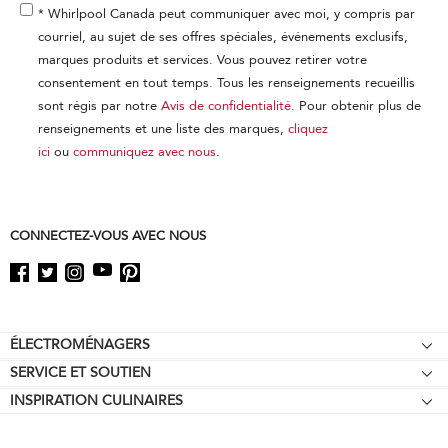
* Whirlpool Canada peut communiquer avec moi, y compris par
courriel, au sujet de ses offres spéciales, événements exclusifs,
marques produits et services. Vous pouvez retirer votre
consentement en tout temps. Tous les renseignements recueillis
sont régis par notre
Avis de confidentialité
. Pour obtenir plus de
renseignements et une liste des marques,
cliquez
ici
ou
communiquez avec nous
.
CONNECTEZ-VOUS AVEC NOUS
Footer
ÉLECTROMÉNAGERS
SERVICE ET SOUTIEN
Tables de cuisson
INSPIRATION CULINAIRES
Garantie d'égalisation des prix
Fours encastrés
Affiliation
Aide relative au produit
Réfrigérateurs