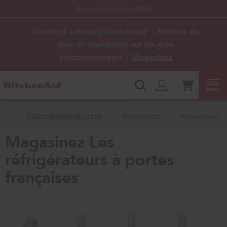
Accessibilité du Web
Centre d’aubaines KitchenAid
: Profitez de
®
prix de liquidation sur les gros
électroménagers |
Magazinez
Menu
eil
Électroménagers de cuisine
Réfrigérateurs
Réfrigérateurs
Magasinez les
réfrigérateurs à portes
françaises