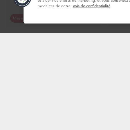
et aider nos efforts de marketing; et vous consentez à
liquidatio
Fours à micro-ondes
modalités de notre
avis de confidentialité
.
Lave-vaisselle
Magasinez
Magasine
Broyeurs et compacteurs
Hottes et ventilation
Tiroirs-réchauds
Filtres à eau
Résidents du Québec
NOS MARQUES:
Pour les consommateurs du Québec seulement – Avis concernant la garantie de 
du consommateur)
Soyez avisés que Whirlpool Canada LP (ci-après désignée « Whirlpool »), ainsi q