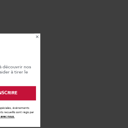
×
à découvrir nos
der à tirer le
INSCRIRE
 spéciales, événements
 recueillis sont régis par
avec nous.