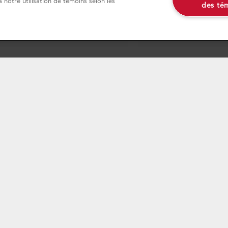
 notre utilisation de témoins selon les
des té
n!
Programmes d’entretien
Retours et échanges
z
Magasinez
Ressources
Enregistrement d'un produit
Suivre ma commande
Services de livraison et d'installation
Accessibilité
Services d'abonnement
disponibilité des pièces de rechange, des services de réparation et des renseignements nécessa
ue les sociétés du même groupe, ses filiales, sociétés mères, assureurs, successeurs et ayant cause,