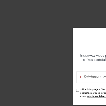
Inscrivez-vous
offres spécia
**Une fois que je m’ins
exclusifs, marques, pro
notre
avis de confidenti