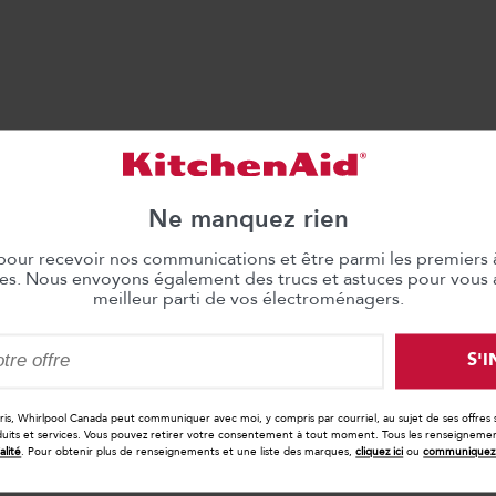
Ne manquez rien
 pour recevoir nos communications et être parmi les premiers 
les. Nous envoyons également des trucs et astuces pour vous ai
meilleur parti de vos électroménagers.
S'
cris, Whirlpool Canada peut communiquer avec moi, y compris par courriel, au sujet de ses offres
duits et services. Vous pouvez retirer votre consentement à tout moment. Tous les renseignements
alité
. Pour obtenir plus de renseignements et une liste des marques,
cliquez ici
ou
communiquez 