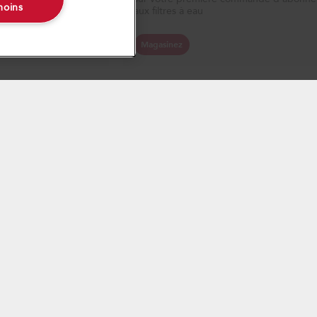
moins
aux filtres à eau
Carrières
International
Magasinez
Salle de presse
Informations relatives aux rappels
Blog
Whirlpool au Canada
ires à l’entretien ou à la réparation (art. 39 de la Loi sur la protection
 ne garantissent pas, au sens de l’article 39 de la Loi sur la protection du